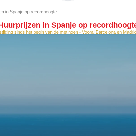
en in Spanje op recordhoogte
Huurprijzen in Spanje op recordhoogt
sstijging sinds het begin van de metingen - Vooral Barcelona en Madrid 