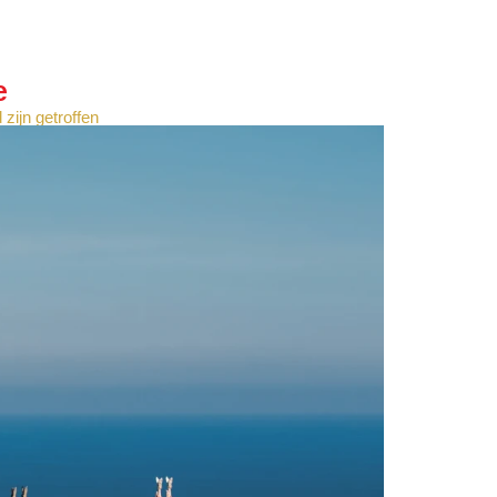
e
zijn getroffen