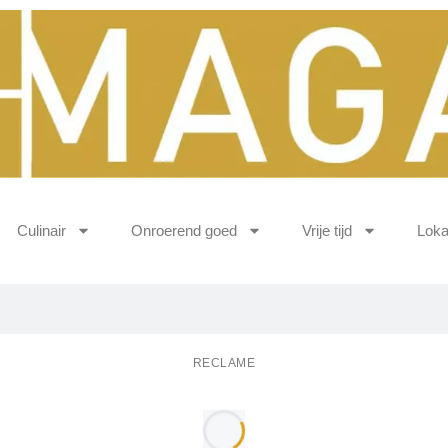
Culinair
Onroerend goed
Vrije tijd
Loka
RECLAME