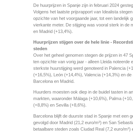
De huurprijzen in Spanje zijn in februari 2024 gest
Volgens het laatste prijsrapport van Idealista stege
opzichte van het voorgaande jaar, tot een landelijk
vierkante meter. De stijging was vooral sterk in d
en Madrid (+13,4%).
Huurprijzen stijgen over de hele linie -
Recordst
steden
Over het geheel genomen stegen de prijzen in 47 
ten opzichte van vorig jaar - alleen Lleida noteerde 
sterkste huurstijging werd genoteerd in Palencia (+
(+16,5%), León (+14,4%), Valencia (+14,3%) en de
Barcelona en Madrid.
Huurders moesten ook diep in de buidel tasten in an
markten, waaronder Málaga (+10,6%), Palma (+10,2
(+8,8%) en Sevilla (+8,6%).
Barcelona blijft de duurste stad in Spanje met een 
gevolgd door Madrid (21,2 euro/m²) en San Sebastiá
betaalbare steden zoals Ciudad Real (7,2 euro/m²) 