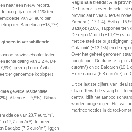
Regionale trends: Alle provi
egen naar een nieuw record.
De huren zijn over de hele linie
n de huurprijzen met 11% ten
provinciaal niveau. Teruel note
 gemiddelde van 14 euro per
Zamora (+17,1%), Ávila (+15,9
e metropolen Barcelona (+13,7%)
Badajoz (2,8%) rapporteerden de
De regio Madrid (+14,4%) staa
met de sterkste prijsstijgingen
ijgingen
in verschillende
Catalonië (+12,1%) en de regio
Over het geheel genomen staan 
Spaanse provinciehoofdsteden
hoogtepunt. De duurste regio's b
een lichte daling van 1,2%. De
euro/m²) en de Balearen (18,1 eur
17,9%), gevolgd door Ávila
Extremadura (6,8 euro/m²) en C
 eerder genoemde koplopers
Uit de laatste cijfers van Ideali
staan. Terwijl de vraag blijft t
dere gewilde residentiële
centra, blijft het aanbod schaars
%), Alicante (+9,8%), Bilbao
worden omgebogen. Het valt nog 
marktcorrecties in de toekomst 
gemiddelde van 23,7 euro/m²,
n (17,7 euro/m²). In meer
en Badajoz (7,5 euro/m²) liggen