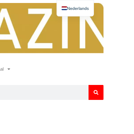
Nederlands
Deutsch
Español
English
Norsk
Français
al