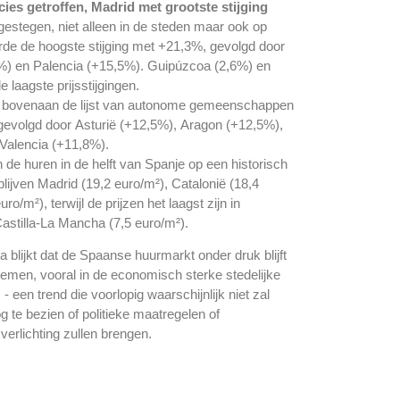
ncies
getroffen, Madrid met grootste stijging
 gestegen, niet alleen in de steden maar ook op
erde de hoogste stijging met +21,3%, gevolgd door
%) en Palencia (+15,5%). Guipúzcoa (2,6%) en
 laagste prijsstijgingen.
t bovenaan de lijst van autonome gemeenschappen
, gevolgd door Asturië (+12,5%), Aragon (+12,5%),
 Valencia (+11,8%).
de huren in de helft van Spanje op een historisch
lijven Madrid (19,2 euro/m²), Catalonië (18,4
o/m²), terwijl de prijzen het laagst zijn in
astilla-La Mancha (7,5 euro/m²).
sta blijkt dat de Spaanse huurmarkt onder druk blijft
oenemen, vooral in de economisch sterke stedelijke
 - een trend die voorlopig waarschijnlijk niet zal
te bezien of politieke maatregelen of
verlichting zullen brengen.