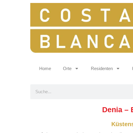
Home
Orte
Residenten
Denia – 
Küstens