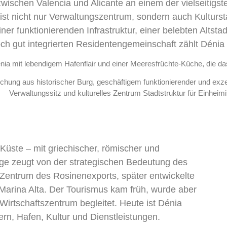
 zwischen Valencia und Alicante an einem der vielseitigs
ist nicht nur Verwaltungszentrum, sondern auch Kulturst
ner funktionierenden Infrastruktur, einer belebten Altst
och gut integrierten Residentengemeinschaft zählt Dénia
enia mit lebendigem Hafenflair und einer Meeresfrüchte-Küche, die da
ischung aus historischer Burg, geschäftigem funktionierender und exz
Verwaltungssitz und kulturelles Zentrum Stadtstruktur für Einheim
 Küste – mit griechischer, römischer und
ge zeugt von der strategischen Bedeutung des
 Zentrum des Rosinenexports, später entwickelte
 Marina Alta. Der Tourismus kam früh, wurde aber
Wirtschaftszentrum begleitet. Heute ist Dénia
ern, Hafen, Kultur und Dienstleistungen.