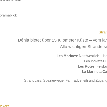
noramablick
Strä
Dénia bietet über 15 Kilometer Küste – vom la
Alle wichtigen Strände s
Les Marines
: Nordwestlich – lan
Les Bovetes
u
Les Rotes
: Felsb
La Marineta Ca
Strandbars, Spazierwege, Fahrradverleih und Zugang
ankert