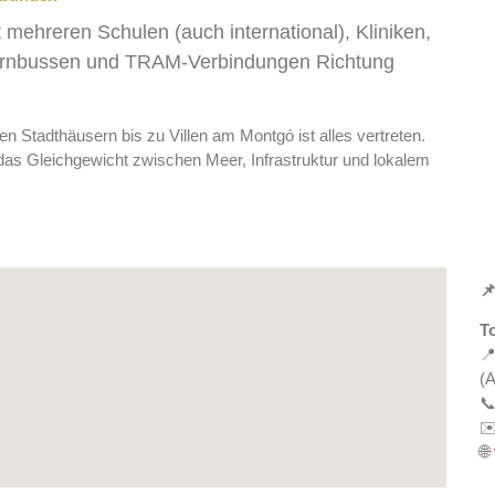
 mehreren Schulen (auch international), Kliniken,
Fernbussen und TRAM-Verbindungen Richtung
ren Stadthäusern bis zu Villen am Montgó ist alles vertreten.
ie das Gleichgewicht zwischen Meer, Infrastruktur und lokalem

T

(A
📞
✉️
🌐