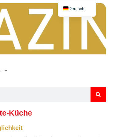
Deutsch
Español
English
Nederlands
Norsk
Français
s
hte-Küche
lichkeit