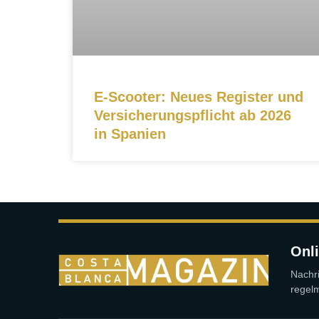
E-Scooter: Neues Register und
Versicherungspflicht ab 2026
in Spanien
Onli
Nachri
regelm