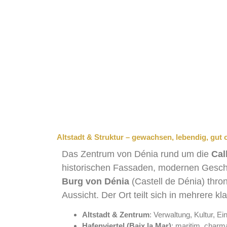
Altstadt & Struktur – gewachsen, lebendig, gut o
Das Zentrum von Dénia rund um die
Cal
historischen Fassaden, modernen Gesch
Burg von Dénia
(Castell de Dénia) thro
Aussicht. Der Ort teilt sich in mehrere kl
Altstadt & Zentrum
: Verwaltung, Kultur, Ei
Hafenviertel (Baix la Mar)
: maritim, charma