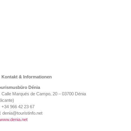
 Kontakt & Informationen
ourismusbüro Dénia
 Calle Marqués de Campo, 20 – 03700 Dénia
licante)
 +34 966 42 23 67
 denia@touristinfo.net
www.denia.net