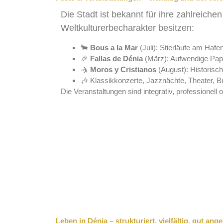
Die Stadt ist bekannt für ihre zahlreic
Weltkulturerbecharakter besitzen:
🐂
Bous a la Mar
(Juli): Stierläufe am Hafen
🎉
Fallas de Dénia
(März): Aufwendige Pa
🤺
Moros y Cristianos
(August): Historisch
🎶 Klassikkonzerte, Jazznächte, Theater,
Die Veranstaltungen sind integrativ, professionell
Leben in Dénia – strukturiert, vielfältig, gut an