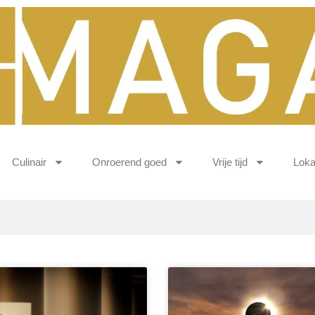
Culinair
Onroerend goed
Vrije tijd
Loka