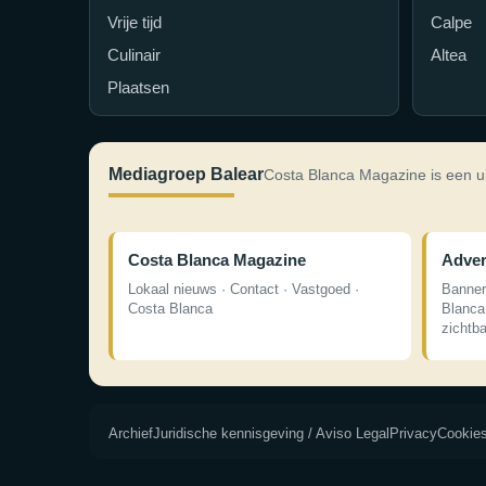
Vrije tijd
Calpe
Culinair
Altea
Plaatsen
Mediagroep Balear
Costa Blanca Magazine is een u
Costa Blanca Magazine
Adver
Lokaal nieuws · Contact · Vastgoed ·
Banner
Costa Blanca
Blanca
zichtb
Archief
Juridische kennisgeving / Aviso Legal
Privacy
Cookie