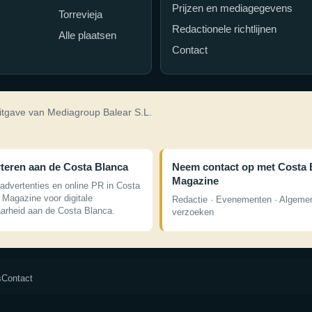
Prijzen en mediagegevens
Torrevieja
Redactionele richtlijnen
Alle plaatsen
Contact
itgave van Mediagroup Balear S.L.
teren aan de Costa Blanca
Neem contact op met Costa 
Magazine
advertenties en online PR in Costa
 Magazine voor digitale
Redactie · Evenementen · Algeme
aarheid aan de Costa Blanca.
verzoeken
s
Contact