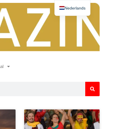
Nederlands
Deutsch
Español
English
Norsk
Français
al