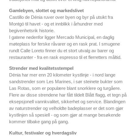
Gamlebyen, slottet og markedslivet
Castillo de Dénia ruver over byen og byr på utsikt fra
Montgó til havet - og et innblikk i århundrer med
begivenhetsrik historie.
I gatene nedenfor ligger Mercado Municipal, en daglig
møteplass for ferske råvarer og en rask prat. I smugene
rundt Calle Loreto finner du et stort utvalg av barer og
restauranter - fra en rask espresso til et flerretters måltid.
Strender med kvalitetsstempel
Dénia har mer enn 20 kilometer kystlinje - i nord lange
sandstrender som Les Marines, i sør steinete bukter som
Las Rotas, som er populære blant snorklere og turgåere.
Flere av disse strendene har fått tildelt Blått flagg, et tegn på
eksepsjonell vannkvalitet, sikkerhet og service. Blandingen
av naturstrender og velholdte badeplasser er det som gjør
kystlinjen så spesiell - og som gjør at mange besøkende
kommer tilbake gang på gang.
Kultur, festivaler og hverdagsliv