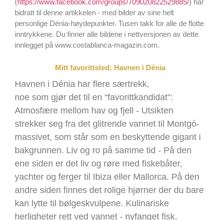
(
https://www.facebook.com/groups/709020822529885/
) har
bidratt til denne artikkelen - med bilder av sine helt
personlige Dénia-høydepunkter. Tusen takk for alle de flotte
inntrykkene. Du finner alle bildene i nettversjonen av dette
innlegget på www.costablanca-magazin.com.
Mitt favorittsted: Havnen i Dénia
Havnen i Dénia har flere særtrekk,
noe som gjør det til en “favorittkandidat”:
Atmosfære mellom hav og fjell - Utsikten
strekker seg fra det glitrende vannet til Montgó-
massivet, som står som en beskyttende gigant i
bakgrunnen. Liv og ro på samme tid - På den
ene siden er det liv og røre med fiskebåter,
yachter og ferger til Ibiza eller Mallorca. På den
andre siden finnes det rolige hjørner der du bare
kan lytte til bølgeskvulpene. Kulinariske
herligheter rett ved vannet - nyfanget fisk,