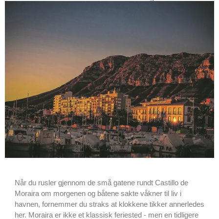
Når du rusler gjennom de små gatene rundt Castillo de
Moraira om morgenen og båtene sakte våkner til liv i
havnen, fornemmer du straks at klokkene tikker annerledes
her. Moraira er ikke et klassisk feriested - men en tidligere