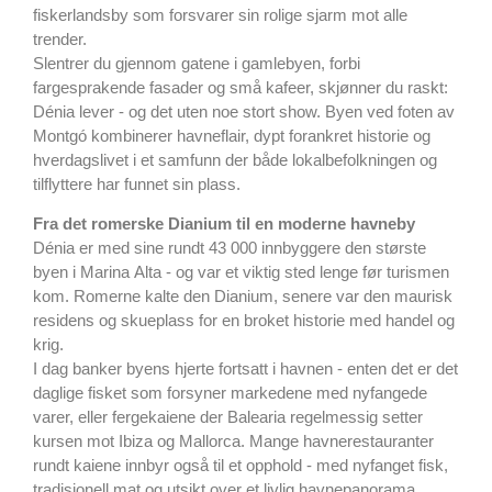
fiskerlandsby som forsvarer sin rolige sjarm mot alle
trender.
Slentrer du gjennom gatene i gamlebyen, forbi
fargesprakende fasader og små kafeer, skjønner du raskt:
Dénia lever - og det uten noe stort show. Byen ved foten av
Montgó kombinerer havneflair, dypt forankret historie og
hverdagslivet i et samfunn der både lokalbefolkningen og
tilflyttere har funnet sin plass.
Fra det romerske Dianium
til en moderne havneby
Dénia er med sine rundt 43 000 innbyggere den største
byen i Marina Alta - og var et viktig sted lenge før turismen
kom. Romerne kalte den Dianium, senere var den maurisk
residens og skueplass for en broket historie med handel og
krig.
I dag banker byens hjerte fortsatt i havnen - enten det er det
daglige fisket som forsyner markedene med nyfangede
varer, eller fergekaiene der Balearia regelmessig setter
kursen mot Ibiza og Mallorca. Mange havnerestauranter
rundt kaiene innbyr også til et opphold - med nyfanget fisk,
tradisjonell mat og utsikt over et livlig havnepanorama.