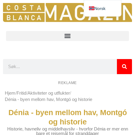
Norsk
Deutsch
Español
English
Nederlands
Français
REKLAME
Hjem
Fritid
Aktiviteter og utflukter
Dénia - byen mellom hav, Montgó og historie
Dénia - byen mellom hav, Montgó
og historie
Historie, havneliv og middelhavsliv - hvorfor Dénia er mer enn
bare et reisemål for stranddager