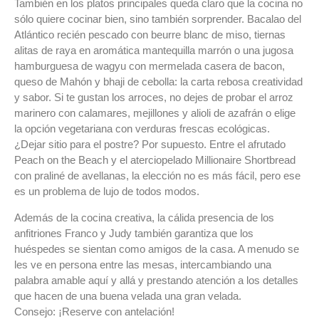
También en los platos principales queda claro que la cocina no
sólo quiere cocinar bien, sino también sorprender. Bacalao del
Atlántico recién pescado con beurre blanc de miso, tiernas
alitas de raya en aromática mantequilla marrón o una jugosa
hamburguesa de wagyu con mermelada casera de bacon,
queso de Mahón y bhaji de cebolla: la carta rebosa creatividad
y sabor. Si te gustan los arroces, no dejes de probar el arroz
marinero con calamares, mejillones y alioli de azafrán o elige
la opción vegetariana con verduras frescas ecológicas.
¿Dejar sitio para el postre? Por supuesto. Entre el afrutado
Peach on the Beach y el aterciopelado Millionaire Shortbread
con praliné de avellanas, la elección no es más fácil, pero ese
es un problema de lujo de todos modos.
Además de la cocina creativa, la cálida presencia de los
anfitriones Franco y Judy también garantiza que los
huéspedes se sientan como amigos de la casa. A menudo se
les ve en persona entre las mesas, intercambiando una
palabra amable aquí y allá y prestando atención a los detalles
que hacen de una buena velada una gran velada.
Consejo: ¡Reserve con antelación!