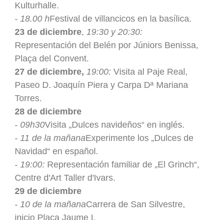
Kulturhalle.
-
18.00 h
Festival de villancicos en la basílica.
23 de diciembre
,
19:30 y 20:30:
Representación del Belén por Júniors Benissa,
Plaça del Convent.
27 de diciembre,
19:00:
Visita al Paje Real,
Paseo D. Joaquín Piera y Carpa Dª Mariana
Torres.
28 de diciembre
-
09h30
Visita „Dulces navideños“ en inglés.
-
11 de la mañana
Experimente los „Dulces de
Navidad“ en español.
-
19:00:
Representación familiar de „El Grinch“,
Centre d'Art Taller d'Ivars.
29 de diciembre
-
10 de la mañana
Carrera de San Silvestre,
inicio Plaça Jaume I.